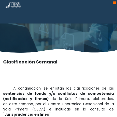
Atención:
Este
sitio
cuenta
con
un
sistema
de
accesibilidad.
Clasificación Semanal
A continuación, se enlistan las clasificaciones de las
sentencias de fondo y/o conflictos de competencia
(notificadas y firmes)
de la Sala Primera, elaboradas,
en esta semana, por el Centro Electrónico Casacional de la
Sala Primera (CECA) e incluídas en la consulta de
"
Jurisprudencia en línea
".