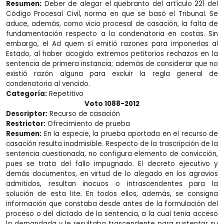
Resumen:
Deber de alegar el quebranto del artículo 221 del
Código Procesal Civil, norma en que se basó el Tribunal. Se
aduce, además, como vicio procesal de casación, la falta de
fundamentación respecto a la condenatoria en costas. Sin
embargo, el Ad quem sí emitió razones para imponerlas al
Estado, al haber acogido extremos petitorios rechazos en la
sentencia de primera instancia; además de considerar que no
existió razón alguna para excluir la regla general de
condenatoria al vencido.
Categoría:
Repetitivo
Voto 1088-2012
Descriptor:
Recurso de casación
Restrictor:
Ofrecimiento de prueba
Resumen:
En la especie, la prueba aportada en el recurso de
casación resulta inadmisible. Respecto de la trascripción de la
sentencia cuestionada, no configura elemento de convicción,
pues se trata del fallo impugnado. El decreto ejecutivo y
demás documentos, en virtud de lo alegado en los agravios
admitidos, resultan inocuos o intrascendentes para la
solución de esta lite. En todos ellos, además, se consigna
información que constaba desde antes de la formulación del
proceso o del dictado de la sentencia, a la cual tenia acceso
la demandada y le resultaba trascendente para sustentar su