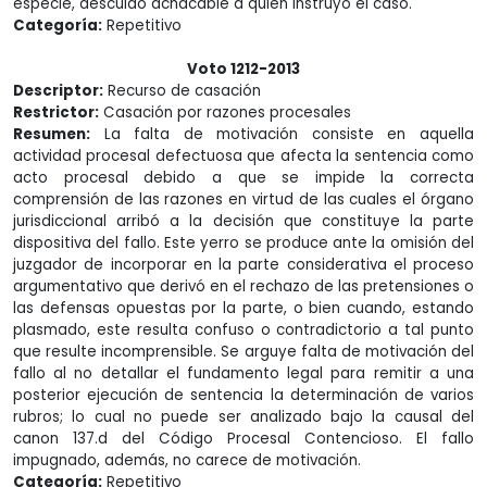
especie, descuido achacable a quien instruyo el caso.
Categoría:
Repetitivo
Voto 1212-2013
Descriptor:
Recurso de casación
Restrictor:
Casación por razones procesales
Resumen:
La falta de motivación consiste en aquella
actividad procesal defectuosa que afecta la sentencia como
acto procesal debido a que se impide la correcta
comprensión de las razones en virtud de las cuales el órgano
jurisdiccional arribó a la decisión que constituye la parte
dispositiva del fallo. Este yerro se produce ante la omisión del
juzgador de incorporar en la parte considerativa el proceso
argumentativo que derivó en el rechazo de las pretensiones o
las defensas opuestas por la parte, o bien cuando, estando
plasmado, este resulta confuso o contradictorio a tal punto
que resulte incomprensible. Se arguye falta de motivación del
fallo al no detallar el fundamento legal para remitir a una
posterior ejecución de sentencia la determinación de varios
rubros; lo cual no puede ser analizado bajo la causal del
canon 137.d del Código Procesal Contencioso. El fallo
impugnado, además, no carece de motivación.
Categoría:
Repetitivo