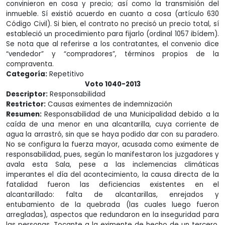
convinieron en cosa y precio; así como la transmisión del
inmueble. Sí existió acuerdo en cuanto a cosa (artículo 630
Código Civil). Si bien, el contrato no precisó un precio total, sí
estableció un procedimiento para fijarlo (ordinal 1057 ibídem).
Se nota que al referirse a los contratantes, el convenio dice
“vendedor” y “compradores”, términos propios de la
compraventa.
Categoría:
Repetitivo
Voto 1040-2013
Descriptor:
Responsabilidad
Restrictor:
Causas eximentes de indemnización
Resumen:
Responsabilidad de una Municipalidad debido a la
caída de una menor en una alcantarilla, cuya corriente de
agua la arrastró, sin que se haya podido dar con su paradero.
No se configura la fuerza mayor, acusada como eximente de
responsabilidad, pues, según lo manifestaron los juzgadores y
avala esta Sala, pese a las inclemencias climáticas
imperantes el día del acontecimiento, la causa directa de la
fatalidad fueron las deficiencias existentes en el
alcantarillado: falta de alcantarillas, enrejados y
entubamiento de la quebrada (las cuales luego fueron
arregladas), aspectos que redundaron en la inseguridad para
las personas. Tocante a la eximente de hecho de un tercero,