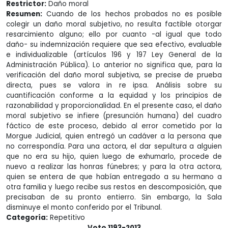
Restrictor:
Daño moral
Resumen:
Cuando de los hechos probados no es posible
colegir un daño moral subjetivo, no resulta factible otorgar
resarcimiento alguno; ello por cuanto -al igual que todo
daño- su indemnización requiere que sea efectivo, evaluable
e individualizable (artículos 196 y 197 Ley General de la
Administración Pública). Lo anterior no significa que, para la
verificación del daño moral subjetiva, se precise de prueba
directa, pues se valora in re ipsa. Análisis sobre su
cuantificación conforme a la equidad y los principios de
razonabilidad y proporcionalidad. En el presente caso, el daño
moral subjetivo se infiere (presunción humana) del cuadro
fáctico de este proceso, debido al error cometido por la
Morgue Judicial, quien entregó un cadáver a la persona que
no correspondía. Para una actora, el dar sepultura a alguien
que no era su hijo, quien luego de exhumarlo, procede de
nuevo a realizar las honras fúnebres; y para la otra actora,
quien se entera de que habían entregado a su hermano a
otra familia y luego recibe sus restos en descomposición, que
precisaban de su pronto entierro. Sin embargo, la Sala
disminuye el monto conferido por el Tribunal.
Categoría:
Repetitivo
Voto 1193-2013