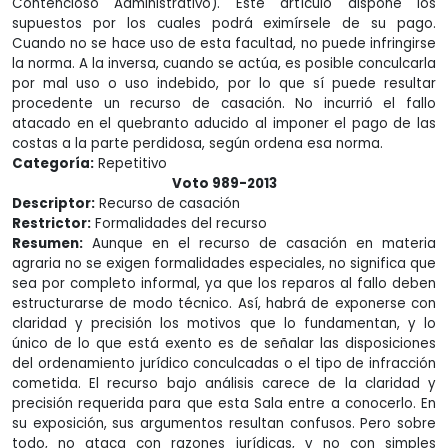
Contencioso Administrativo). Este artículo dispone los
supuestos por los cuales podrá eximírsele de su pago.
Cuando no se hace uso de esta facultad, no puede infringirse
la norma. A la inversa, cuando se actúa, es posible conculcarla
por mal uso o uso indebido, por lo que sí puede resultar
procedente un recurso de casación. No incurrió el fallo
atacado en el quebranto aducido al imponer el pago de las
costas a la parte perdidosa, según ordena esa norma.
Categoría:
Repetitivo
Voto 989-2013
Descriptor:
Recurso de casación
Restrictor:
Formalidades del recurso
Resumen:
Aunque en el recurso de casación en materia
agraria no se exigen formalidades especiales, no significa que
sea por completo informal, ya que los reparos al fallo deben
estructurarse de modo técnico. Así, habrá de exponerse con
claridad y precisión los motivos que lo fundamentan, y lo
único de lo que está exento es de señalar las disposiciones
del ordenamiento jurídico conculcadas o el tipo de infracción
cometida. El recurso bajo análisis carece de la claridad y
precisión requerida para que esta Sala entre a conocerlo. En
su exposición, sus argumentos resultan confusos. Pero sobre
todo, no ataca con razones jurídicas, y no con simples