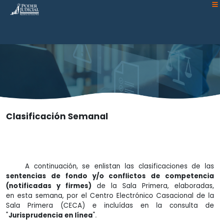
Atención:
Este
sitio
cuenta
con
un
sistema
de
accesibilidad.
Clasificación Semanal
A continuación, se enlistan las clasificaciones de las
sentencias de fondo y/o conflictos de competencia
(notificadas y firmes)
de la Sala Primera, elaboradas,
en esta semana, por el Centro Electrónico Casacional de la
Sala Primera (CECA) e incluídas en la consulta de
"
Jurisprudencia en línea
".