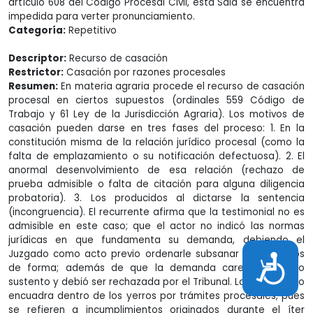
artículo 608 del Código Procesal Civil, esta Sala se encuentra
impedida para verter pronunciamiento.
Categoría:
Repetitivo
Descriptor:
Recurso de casación
Restrictor:
Casación por razones procesales
Resumen:
En materia agraria procede el recurso de casación
procesal en ciertos supuestos (ordinales 559 Código de
Trabajo y 61 Ley de la Jurisdicción Agraria). Los motivos de
casación pueden darse en tres fases del proceso: 1. En la
constitución misma de la relación jurídico procesal (como la
falta de emplazamiento o su notificación defectuosa). 2. El
anormal desenvolvimiento de esa relación (rechazo de
prueba admisible o falta de citación para alguna diligencia
probatoria). 3. Los producidos al dictarse la sentencia
(incongruencia). El recurrente afirma que la testimonial no es
admisible en este caso; que el actor no indicó las normas
jurídicas en que fundamenta su demanda, debiendo el
Juzgado como acto previo ordenarle subsanar los defectos
Accesibilidad
de forma; además de que la demanda carece de todo
sustento y debió ser rechazada por el Tribunal. Lo recriminado
encuadra dentro de los yerros por trámites procesales, pues
se refieren a incumplimientos originados durante el íter