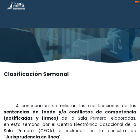
Atención:
Este
sitio
cuenta
con
un
sistema
de
accesibilidad.
Clasificación Semanal
A continuación, se enlistan las clasificaciones de las
sentencias de fondo y/o conflictos de competencia
(notificadas y firmes)
de la Sala Primera, elaboradas,
en esta semana, por el Centro Electrónico Casacional de la
Sala Primera (CECA) e incluídas en la consulta de
"
Jurisprudencia en línea
".