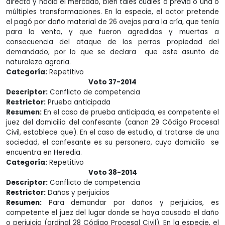
directo y hacia el mercado, bien tales cuales o previa o una o
múltiples transformaciones. En la especie, el actor pretende
el pagó por daño material de 26 ovejas para la cría, que tenía
para la venta, y que fueron agredidas y muertas a
consecuencia del ataque de los perros propiedad del
demandado, por lo que se declara que este asunto de
naturaleza agraria.
Categoría:
Repetitivo
Voto 37-2014
Descriptor:
Conflicto de competencia
Restrictor:
Prueba anticipada
Resumen:
En el caso de prueba anticipada, es competente el
juez del domicilio del confesante (canon 29 Código Procesal
Civil, establece que). En el caso de estudio, al tratarse de una
sociedad, el confesante es su personero, cuyo domicilio se
encuentra en Heredia.
Categoría:
Repetitivo
Voto 38-2014
Descriptor:
Conflicto de competencia
Restrictor:
Daños y perjuicios
Resumen:
Para demandar por daños y perjuicios, es
competente el juez del lugar donde se haya causado el daño
o perjuicio (ordinal 28 Código Procesal Civil). En la especie, el