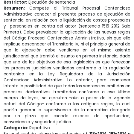
Restrictor:
Ejecución de sentencia
Resumen:
Compete al Tribunal Procesal Contencioso
Administrativo conocer el presente proceso de ejecución de
sentencia, en relación con la liquidación de costas procesales
y personales en contra del actor (sentencia 1515-2012 Sala
Primera). Debe prevalecer la aplicación de las nuevas reglas
del Código Procesal Contencioso Administrativo, sin que ello
implique desconocer el Transitorio IV, ni el principio general de
que la ejecución debe ventilarse en el mismo asiento
jurisdiccional que tramitó el asunto en primera instancia, dado
que uno de los objetivos de esa legislación es que fenezcan
los procesos judiciales ventilados conforme a la regulación
contenida en la Ley Reguladora de la Jurisdicción
Contencioso Administrativa. Lo anterior, para mantener
latente la posibilidad de que todas las sentencias emitidas en
procesos declarativos tramitados conforme a ese último
cuerpo de leyes, se ejecuten -aún a pesar de la vigencia
actual del Código- conforme a las antiguas reglas, lo cual
podría generar la supervivencia de la normativa derogada
por un plazo que excede razones de oportunidad,
conveniencia y seguridad jurídica.
Categoría:
Repetitivo
En igual sentido, véase las sentencias n°
113-2014, 191-2014 y