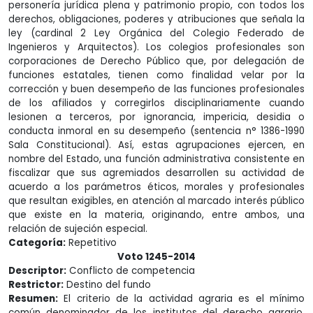
personería jurídica plena y patrimonio propio, con todos los
derechos, obligaciones, poderes y atribuciones que señala la
ley (cardinal 2 Ley Orgánica del Colegio Federado de
Ingenieros y Arquitectos). Los colegios profesionales son
corporaciones de Derecho Público que, por delegación de
funciones estatales, tienen como finalidad velar por la
corrección y buen desempeño de las funciones profesionales
de los afiliados y corregirlos disciplinariamente cuando
lesionen a terceros, por ignorancia, impericia, desidia o
conducta inmoral en su desempeño (sentencia n° 1386-1990
Sala Constitucional). Así, estas agrupaciones ejercen, en
nombre del Estado, una función administrativa consistente en
fiscalizar que sus agremiados desarrollen su actividad de
acuerdo a los parámetros éticos, morales y profesionales
que resultan exigibles, en atención al marcado interés público
que existe en la materia, originando, entre ambos, una
relación de sujeción especial.
Categoría:
Repetitivo
Voto 1245-2014
Descriptor:
Conflicto de competencia
Restrictor:
Destino del fundo
Resumen:
El criterio de la actividad agraria es el mínimo
común denominador de los institutos del derecho agrario,