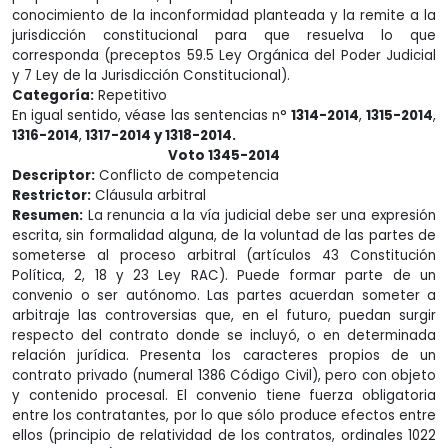
conocimiento de la inconformidad planteada y la remite a la
jurisdicción constitucional para que resuelva lo que
corresponda (preceptos 59.5 Ley Orgánica del Poder Judicial
y 7 Ley de la Jurisdicción Constitucional).
Categoría:
Repetitivo
En igual sentido, véase las sentencias n°
1314-2014
,
1315-2014
,
1316-2014
,
1317-2014 y 1318-2014.
Voto 1345-2014
Descriptor:
Conflicto de competencia
Restrictor:
Cláusula arbitral
Resumen:
La renuncia a la vía judicial debe ser una expresión
escrita, sin formalidad alguna, de la voluntad de las partes de
someterse al proceso arbitral (artículos 43 Constitución
Política, 2, 18 y 23 Ley RAC). Puede formar parte de un
convenio o ser autónomo. Las partes acuerdan someter a
arbitraje las controversias que, en el futuro, puedan surgir
respecto del contrato donde se incluyó, o en determinada
relación jurídica. Presenta los caracteres propios de un
contrato privado (numeral 1386 Código Civil), pero con objeto
y contenido procesal. El convenio tiene fuerza obligatoria
entre los contratantes, por lo que sólo produce efectos entre
ellos (principio de relatividad de los contratos, ordinales 1022