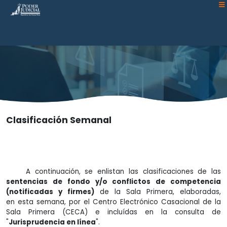
Atención:
Este
sitio
cuenta
con
un
sistema
de
accesibilidad.
Clasificación Semanal
A continuación, se enlistan las clasificaciones de las
sentencias de fondo y/o conflictos de competencia
(notificadas y firmes)
de la Sala Primera, elaboradas,
en esta semana, por el Centro Electrónico Casacional de la
Sala Primera (CECA) e incluídas en la consulta de
"
Jurisprudencia en línea
".