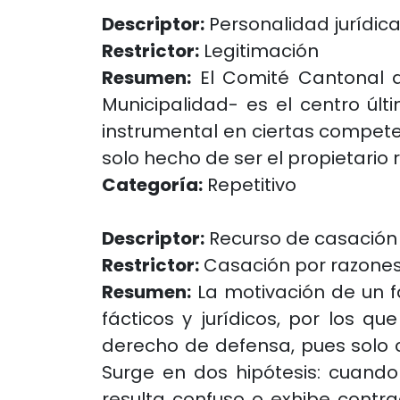
Descriptor:
Personalidad jurídic
Restrictor:
Legitimación
Resumen:
El Comité Cantonal d
Municipalidad- es el centro últ
instrumental en ciertas competen
solo hecho de ser el propietario 
Categoría:
Repetitivo
Descriptor:
Recurso de casación
Restrictor:
Casación por razones
Resumen:
La motivación de un f
fácticos y jurídicos, por los q
derecho de defensa, pues solo 
Surge en dos hipótesis: cuando
resulta confuso o exhibe contra