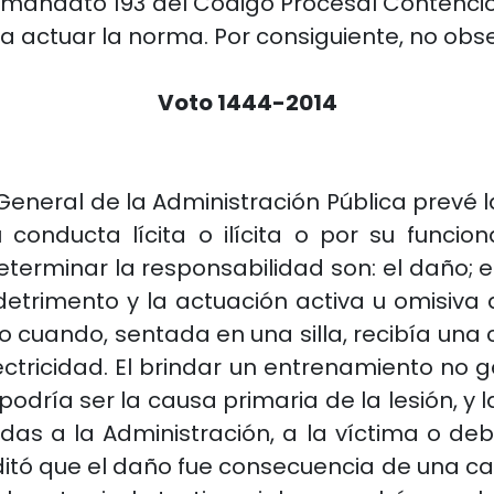
l mandato 193 del Código Procesal Contenci
ta a actuar la norma. Por consiguiente, no ob
Voto 1444-2014
 General de la Administración Pública prevé 
conducta lícita o ilícita o por su funci
erminar la responsabilidad son: el daño; el
 detrimento y la actuación activa u omisiva d
 cuando, sentada en una silla, recibía una 
Electricidad. El brindar un entrenamiento n
podría ser la causa primaria de la lesión, y 
uidas a la Administración, a la víctima o d
tó que el daño fue consecuencia de una caíd