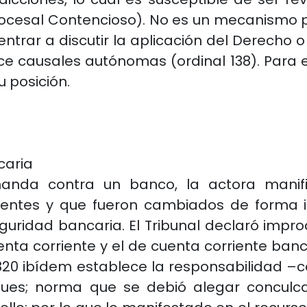
rocesal Contencioso). No es un mecanismo 
a entrar a discutir la aplicación del Derecho
ece causales autónomas (ordinal 138). Para
 posición.
caria
nda contra un banco, la actora manifie
entes y que fueron cambiados de forma irr
uridad bancaria. El Tribunal declaró impro
ta corriente y el de cuenta corriente bancari
820 ibídem establece la responsabilidad –c
ues; norma que se debió alegar conculcad