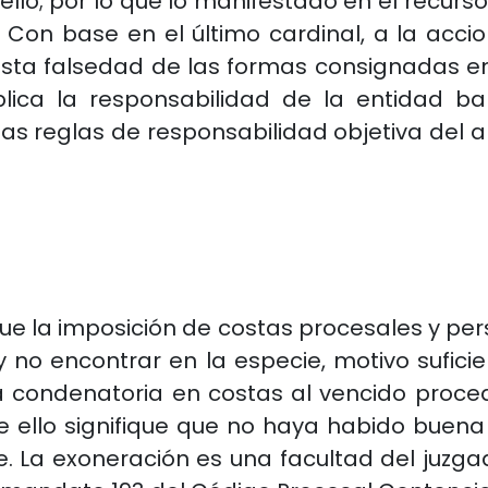
ello; por lo que lo manifestado en el recu
o. Con base en el último cardinal, a la acc
esta falsedad de las formas consignadas en
plica la responsabilidad de la entidad b
las reglas de responsabilidad objetiva del a
que la imposición de costas procesales y pe
 no encontrar en la especie, motivo sufici
a condenatoria en costas al vencido proced
 que ello signifique que no haya habido buena 
nte. La exoneración es una facultad del juzga