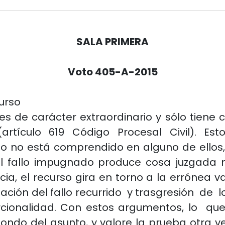
SALA PRIMERA
Voto 405-A-2015
urso
 es de carácter extraordinario y sólo tiene 
rtículo 619 Código Procesal Civil). Es
do no está comprendido en alguno de ellos
el fallo impugnado produce cosa juzgada 
ia, el recurso gira en torno a la errónea v
ción del fallo recurrido y trasgresión de l
orcionalidad. Con estos argumentos, lo 
fondo del asunto, y valore la prueba otra v