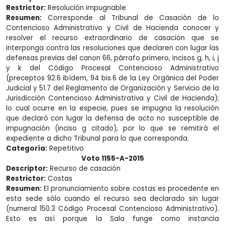
Restrictor:
Resolución impugnable
Resumen:
Corresponde al Tribunal de Casación de lo
Contencioso Administrativo y Civil de Hacienda conocer y
resolver el recurso extraordinario de casación que se
interponga contra las resoluciones que declaren con lugar las
defensas previas del canon 66, párrafo primero, incisos g, h, i, j
y k del Código Procesal Contencioso Administrativo
(preceptos 92.6 ibídem, 94 bis.6 de la Ley Orgánica del Poder
Judicial y 51.7 del Reglamento de Organización y Servicio de la
Jurisdicción Contencioso Administrativa y Civil de Hacienda);
lo cual ocurre en la especie, pues se impugna la resolución
que declaró con lugar la defensa de acto no susceptible de
impugnación (inciso g citado), por lo que se remitirá el
expediente a dicho Tribunal para lo que corresponda.
Categoría:
Repetitivo
Voto 1155-A-2015
Descriptor:
Recurso de casación
Restrictor:
Costas
Resumen:
El pronunciamiento sobre costas es procedente en
esta sede sólo cuando el recurso sea declarado sin lugar
(numeral 150.3 Código Procesal Contencioso Administrativo).
Esto es así porque la Sala funge como instancia