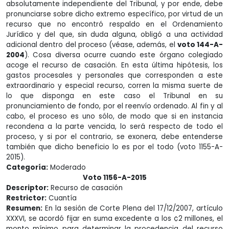
absolutamente independiente del Tribunal, y por ende, debe
pronunciarse sobre dicho extremo específico, por virtud de un
recurso que no encontró respaldo en el Ordenamiento
Jurídico y del que, sin duda alguna, obligó a una actividad
adicional dentro del proceso (véase, además, el
voto 144-A-
2004
). Cosa diversa ocurre cuando este órgano colegiado
acoge el recurso de casación. En esta última hipótesis, los
gastos procesales y personales que corresponden a este
extraordinario y especial recurso, corren la misma suerte de
lo que disponga en este caso el Tribunal en su
pronunciamiento de fondo, por el reenvío ordenado. Al fin y al
cabo, el proceso es uno sólo, de modo que si en instancia
recondena a la parte vencida, lo será respecto de todo el
proceso, y si por el contrario, se exonera, debe entenderse
también que dicho beneficio lo es por el todo (voto 1155-A-
2015).
Categoría:
Moderado
Voto 1156-A-2015
Descriptor:
Recurso de casación
Restrictor:
Cuantía
Resumen:
En la sesión de Corte Plena del 17/12/2007, artículo
XXXVI, se acordó fijar en suma excedente a los ¢2 millones, el
monto mínimo para determinar la procedencia del recurso