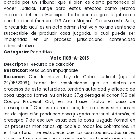
dictada por un Tribunal que si bien es cierto pertenece al
Poder Judicial, funge para estos efectos como jerarca
impropio del ente Municipal, tanto por designio legal como
constitucional (numeral 173 Carta Magna). Observa esta Sala,
lo recurrido aquí es un acto administrativo y no una sentencia
susceptible de producir cosa juzgada, lo cual puede ser
impugnado en un proceso jurisdiccional contencioso
administrativo.
Categoría:
Repetitivo
Voto 1109-A-2015
Descriptor:
Recurso de casación
Restrictor:
Resolución impugnable
Resumen:
Con la nueva Ley de Cobro Judicial (rige el
20/05/2008), todas las resoluciones que se dicten en
procesos de esta naturaleza, tendrán autoridad y eficacia de
cosa juzgada formal. Su artículo 37.g deroga el canon 165 del
Código Procesal Civil, en su frase: "salvo el caso de
prescripción." Con esa derogatoria, los procesos sumarios ni
los de ejecución producen cosa juzgada material. Además, el
precepto 7 de esa Ley establece la cosa juzgada formal en
los procesos monitorios, aplicable a todos los cobratorios. En
el Transitorio I se establece que los asuntos iniciados antes
de su entrada en vigencia, continuarán su tramitación desde