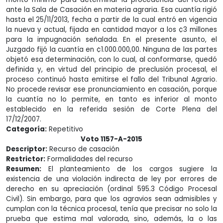
ante la Sala de Casación en materia agraria. Esa cuantía rigió
hasta el 25/11/2013, fecha a partir de la cual entró en vigencia
la nueva y actual, fijada en cantidad mayor a los ¢3 millones
para la impugnación señalada. En el presente asunto, el
Juzgado fijó la cuantía en ¢1.000.000,00. Ninguna de las partes
objetó esa determinación, con lo cual, al conformarse, quedó
definida y, en virtud del principio de preclusión procesal, el
proceso continuó hasta emitirse el fallo del Tribunal Agrario.
No procede revisar ese pronunciamiento en casación, porque
la cuantía no lo permite, en tanto es inferior al monto
establecido en la referida sesión de Corte Plena del
17/12/2007.
Categoría:
Repetitivo
Voto 1157-A-2015
Descriptor:
Recurso de casación
Restrictor:
Formalidades del recurso
Resumen:
El planteamiento de los cargos sugiere la
existencia de una violación indirecta de ley por errores de
derecho en su apreciación (ordinal 595.3 Código Procesal
Civil). Sin embargo, para que los agravios sean admisibles y
cumplan con la técnica procesal, tenía que precisar no solo la
prueba que estima mal valorada, sino, además, la o las