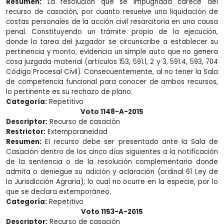
Resumen:
La resolución que se impugnada carece del
recurso de casación, por cuanto resuelve una liquidación de
costas personales de la acción civil resarcitoria en una causa
penal. Constituyendo un trámite propio de la ejecución,
donde la tarea del juzgador se circunscribe a establecer su
pertinencia y monto, evidencia un simple auto que no genera
cosa juzgada material (artículos 153, 591.1, 2 y 3, 591.4, 593, 704
Código Procesal Civil). Consecuentemente, al no tener la Sala
de competencia funcional para conocer de ambos recursos,
lo pertinente es su rechazo de plano.
Categoría:
Repetitivo
Voto 1148-A-2015
Descriptor:
Recurso de casación
Restrictor:
Extemporaneidad
Resumen:
El recurso debe ser presentado ante la Sala de
Casación dentro de los cinco días siguientes a la notificación
de la sentencia o de la resolución complementaria donde
admita o deniegue su adición y aclaración (ordinal 61 Ley de
la Jurisdicción Agraria); lo cual no ocurre en la especie, por lo
que se declara extemporáneo.
Categoría:
Repetitivo
Voto 1153-A-2015
Descriptor:
Recurso de casación