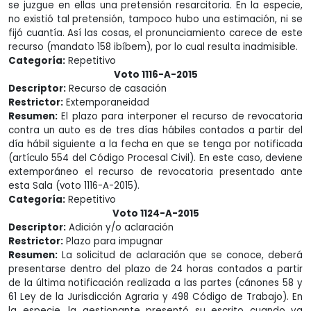
se juzgue en ellas una pretensión resarcitoria. En la especie,
no existió tal pretensión, tampoco hubo una estimación, ni se
fijó cuantía. Así las cosas, el pronunciamiento carece de este
recurso (mandato 158 ibíbem), por lo cual resulta inadmisible.
Categoría:
Repetitivo
Voto 1116-A-2015
Descriptor:
Recurso de casación
Restrictor:
Extemporaneidad
Resumen:
El plazo para interponer el recurso de revocatoria
contra un auto es de tres días hábiles contados a partir del
día hábil siguiente a la fecha en que se tenga por notificada
(artículo 554 del Código Procesal Civil). En este caso, deviene
extemporáneo el recurso de revocatoria presentado ante
esta Sala (voto 1116-A-2015).
Categoría:
Repetitivo
Voto 1124-A-2015
Descriptor:
Adición y/o aclaración
Restrictor:
Plazo para impugnar
Resumen:
La solicitud de aclaración que se conoce, deberá
presentarse dentro del plazo de 24 horas contados a partir
de la última notificación realizada a las partes (cánones 58 y
61 Ley de la Jurisdicción Agraria y 498 Código de Trabajo). En
la especie, la gestionante presentó su escrito cuando ya