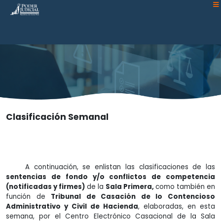
Atención:
Este
sitio
cuenta
con
un
sistema
de
accesibilidad.
Clasificación Semanal
A continuación, se enlistan las clasificaciones de las
sentencias de fondo y/o conflictos de competencia
(notificadas y firmes)
de la
Sala Primera,
como también en
función de
Tribunal de Casación de lo Contencioso
Administrativo y Civil de Hacienda
, elaboradas, en esta
semana, por el Centro Electrónico Casacional de la Sala