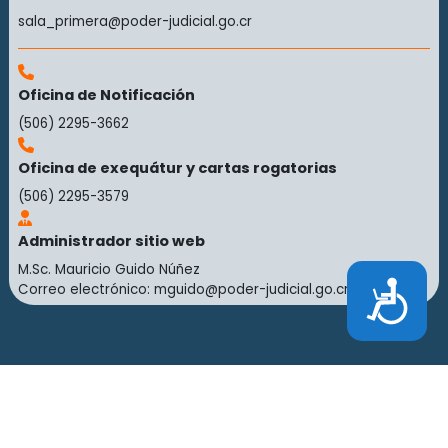
sala_primera@poder-judicial.go.cr
Oficina de Notificación
(506) 2295-3662
Oficina de exequátur y cartas rogatorias
(506) 2295-3579
Administrador sitio web
M.Sc. Mauricio Guido Núñez
Accesibilidad
Correo electrónico:
mguido@poder-judicial.go.cr
©2026 Poder Judicial de Costa Rica.
Mapa de Sitio
Todos los derechos reservados.