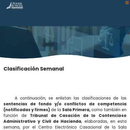
Atención:
Este
sitio
cuenta
con
un
sistema
de
accesibilidad.
Clasificación Semanal
A continuación, se enlistan las clasificaciones de las
sentencias de fondo y/o conflictos de competencia
(notificadas y firmes)
de la
Sala Primera,
como también en
función de
Tribunal de Casación de lo Contencioso
Administrativo y Civil de Hacienda
, elaboradas, en esta
semana, por el Centro Electrónico Casacional de la Sala