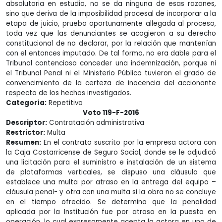
absolutoria en estudio, no se da ninguna de esas razones,
sino que deriva de la imposibilidad procesal de incorporar a la
etapa de juicio, prueba oportunamente allegada al proceso,
toda vez que las denunciantes se acogieron a su derecho
constitucional de no declarar, por la relación que mantenían
con el entonces imputado. De tal forma, no era dable para el
Tribunal contencioso conceder una indemnización, porque ni
el Tribunal Penal ni el Ministerio Público tuvieron el grado de
convencimiento de la certeza de inocencia del accionante
respecto de los hechos investigados.
Categoría:
Repetitivo
Voto 119-F-2016
Descriptor:
Contratación administrativa
Restrictor:
Multa
Resumen:
En el contrato suscrito por la empresa actora con
la Caja Costarricense de Seguro Social, donde se le adjudicó
una licitación para el suministro e instalación de un sistema
de plataformas verticales, se dispuso una cláusula que
establece una multa por atraso en la entrega del equipo –
cláusula penal- y otra con una multa si la obra no se concluye
en el tiempo ofrecido. Se determina que la penalidad
aplicada por la Institución fue por atraso en la puesta en
operación, lo cual expresamente acepta la actora en uno de