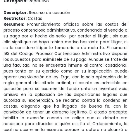
Categoría:
Repetitivo
Descriptor:
Recurso de casación
Restrictor:
Costas
Resumen:
Pronunciamiento oficioso sobre las costas del
proceso contencioso administrativo, condenando al vencido a
su pago por el hecho de serlo -por perder el litigio-, sin que
ello signifique no haya tenido motivo bastante para litigar, ni
se le considere litigante temerario o de mala fe. El numeral
193 del Código Procesal Contencioso Administrativo dispone
los supuestos para eximírsele de su pago. Aunque se trate de
una facultad, no se encuentra inmune al control casacional,
pues tanto en su ejercicio como en su inaplicación, puede
operar una violación de ley. Ergo, con la sola aplicación de la
regla general del citado ordinal, el asunto es admisible en
casación para su examen de fondo ante un eventual vicio
omisivo en la aplicación de las disposiciones legales que
autoriza su exoneración. Se reclama contra la condena en
costas, alegando que ha litigado de buena fe, con la
convicción de tener un derecho legítimo. El citado precepto
habilita la exención cuando se colige que el debate era
necesario para dilucidar a quién asistía el Ordenamiento, lo
cual no ocurre en la especie, porque la actora no alcanzó a