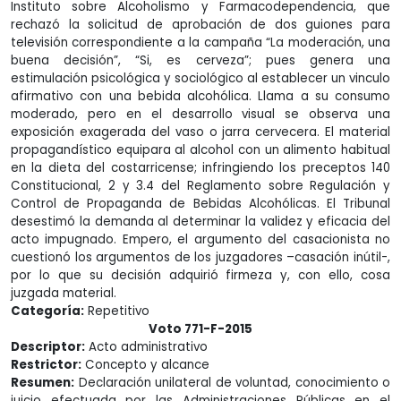
Instituto sobre Alcoholismo y Farmacodependencia, que
rechazó la solicitud de aprobación de dos guiones para
televisión correspondiente a la campaña “La moderación, una
buena decisión”, “Si, es cerveza”; pues genera una
estimulación psicológica y sociológico al establecer un vinculo
afirmativo con una bebida alcohólica. Llama a su consumo
moderado, pero en el desarrollo visual se observa una
exposición exagerada del vaso o jarra cervecera. El material
propagandístico equipara al alcohol con un alimento habitual
en la dieta del costarricense; infringiendo los preceptos 140
Constitucional, 2 y 3.4 del Reglamento sobre Regulación y
Control de Propaganda de Bebidas Alcohólicas. El Tribunal
desestimó la demanda al determinar la validez y eficacia del
acto impugnado. Empero, el argumento del casacionista no
cuestionó los argumentos de los juzgadores –casación inútil-,
por lo que su decisión adquirió firmeza y, con ello, cosa
juzgada material.
Categoría:
Repetitivo
Voto 771-F-2015
Descriptor:
Acto administrativo
Restrictor:
Concepto y alcance
Resumen:
Declaración unilateral de voluntad, conocimiento o
juicio efectuada por las Administraciones Públicas en el