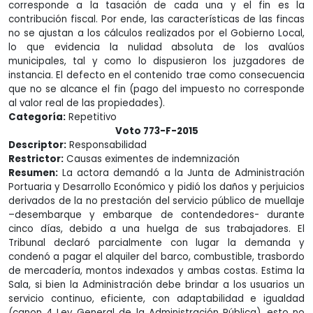
corresponde a la tasación de cada una y el fin es la
contribución fiscal. Por ende, las características de las fincas
no se ajustan a los cálculos realizados por el Gobierno Local,
lo que evidencia la nulidad absoluta de los avalúos
municipales, tal y como lo dispusieron los juzgadores de
instancia. El defecto en el contenido trae como consecuencia
que no se alcance el fin (pago del impuesto no corresponde
al valor real de las propiedades).
Categoría:
Repetitivo
Voto 773-F-2015
Descriptor:
Responsabilidad
Restrictor:
Causas eximentes de indemnización
Resumen:
La actora demandó a la Junta de Administración
Portuaria y Desarrollo Económico y pidió los daños y perjuicios
derivados de la no prestación del servicio público de muellaje
–desembarque y embarque de contendedores- durante
cinco días, debido a una huelga de sus trabajadores. El
Tribunal declaró parcialmente con lugar la demanda y
condenó a pagar el alquiler del barco, combustible, trasbordo
de mercadería, montos indexados y ambas costas. Estima la
Sala, si bien la Administración debe brindar a los usuarios un
servicio continuo, eficiente, con adaptabilidad e igualdad
(canon 4 Ley General de la Administración Pública), esto no