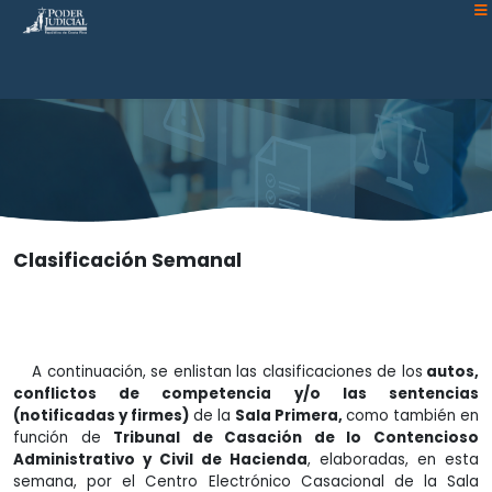
Atención:
Este
sitio
cuenta
con
un
sistema
de
accesibilidad.
Clasificación Semanal
A continuación, se enlistan las clasificaciones de los
autos,
conflictos de competencia y/o las sentencias
(notificadas y firmes)
de la
Sala Primera,
como también en
función de
Tribunal de Casación de lo Contencioso
Administrativo y Civil de Hacienda
, elaboradas, en esta
semana, por el Centro Electrónico Casacional de la Sala