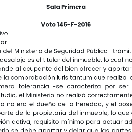
Sala Primera
Voto 145-F-2016
ivo
nar
a del Ministerio de Seguridad Pública -trám
esalojo es el titular del inmueble, lo cual n
nde al ocupante del bien ofrecer y aportar 
 la comprobación iuris tantum que realiza 
ra tolerancia -se caracteriza por ser p
studio, el Ministerio no realizó correctament
seído no era el dueño de la heredad, y el p
te de la propietaria del inmueble, lo que co
ación activa, requisito mínimo para actuar
erio se debe apartar y dejar que las partes