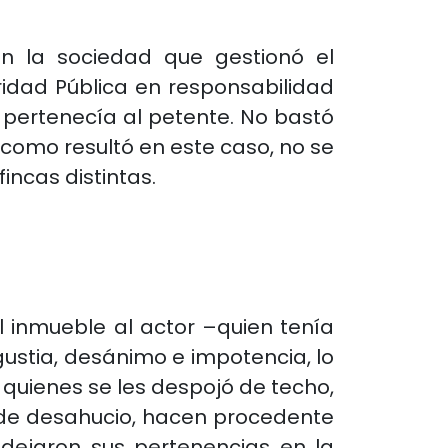
on la sociedad que gestionó el
uridad Pública en responsabilidad
 pertenecía al petente. No bastó
 como resultó en este caso, no se
incas distintas.
 inmueble al actor –quien tenía
ngustia, desánimo e impotencia, lo
 a quienes se les despojó de techo,
o de desahucio, hacen procedente
s dejaron sus pertenencias en la