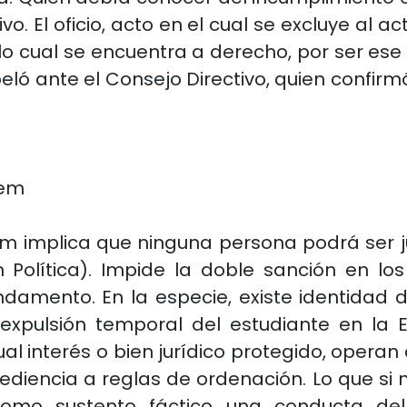
ivo. El oficio, acto en el cual se excluye al
 lo cual se encuentra a derecho, por ser es
ó ante el Consejo Directivo, quien confirmó l
dem
idem implica que ninguna persona podrá ser
 Política). Impide la doble sanción en lo
undamento. En la especie, existe identidad
xpulsión temporal del estudiante en la Es
ual interés o bien jurídico protegido, oper
iencia a reglas de ordenación. Lo que si n
como sustento fáctico una conducta del