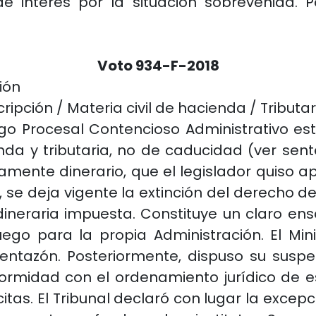
e interés por la situación sobrevenida. P
Voto 934-F-2018
ión
ripción / Materia civil de hacienda / Tributar
igo Procesal Contencioso Administrativo es
nda y tributaria, no de caducidad (ver senten
mente dinerario, que el legislador quiso a
e deja vigente la extinción del derecho de
dineraria impuesta. Constituye un claro e
uego para la propia Administración. El Min
ventazón. Posteriormente, dispuso su suspe
formidad con el ordenamiento jurídico de e
ícitas. El Tribunal declaró con lugar la excep