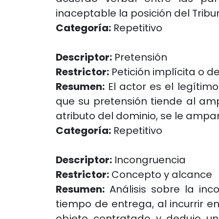
inaceptable la posición del Trib
Categoría:
Repetitivo
Descriptor:
Pretensión
Restrictor:
Petición implícita o 
Resumen:
El actor es el legíti
que su pretensión tiende al am
atributo del dominio, se le ampa
Categoría:
Repetitivo
Descriptor:
Incongruencia
Restrictor:
Concepto y alcance
Resumen:
Análisis sobre la inc
tiempo de entrega, al incurrir e
objeto contratado y dedujo u