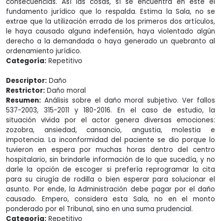
consecuencias. Así las cosas, sí se encuentra en este el
fundamento jurídico que lo respalda. Estima la Sala, no se
extrae que la utilización errada de los primeros dos artículos,
le haya causado alguna indefensión, haya violentado algún
derecho a la demandada o haya generado un quebranto al
ordenamiento jurídico.
Categoría:
Repetitivo
Descriptor:
Daño
Restrictor:
Daño moral
Resumen:
Análisis sobre el daño moral subjetivo. Ver fallos
537-2003, 315-2011 y 180-2016. En el caso de estudio, la
situación vivida por el actor genera diversas emociones:
zozobra, ansiedad, cansancio, angustia, molestia e
impotencia. La inconformidad del paciente se dio porque lo
tuvieron en espera por muchas horas dentro del centro
hospitalario, sin brindarle información de lo que sucedía, y no
darle la opción de escoger si prefería reprogramar la cita
para su cirugía de rodilla o bien esperar para solucionar el
asunto. Por ende, la Administración debe pagar por el daño
causado. Empero, considera esta Sala, no en el monto
ponderado por el Tribunal, sino en una suma prudencial.
Categoría:
Repetitivo