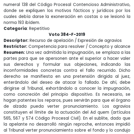
numeral 138 del Código Procesal Contencioso Administrativo,
donde se expliquen los motivos fácticos y jurídicos por los
cuales debía darse la exoneración en costas o se lesionó la
norma 193 ibídem.
Categoría
: Repetitivo
Voto 384-F-2019
Descriptor:
Recurso de apelación / Expresión de agravios
Restrictor:
Competencia para resolver / Concepto y alcance
Resumen:
Una vez admitida la impugnación, se emplaza a las
partes para que se apersonen ante el superior a hacer valer
sus derechos y formular sus objeciones, indicando las
inconformidades concretas contra el fallo recurrido. Dicho
derecho se manifiesta en una pretensión dirigida al juez,
enterándolo del deseo de atacar lo fallado. De ahí, debe
dirigirse al Tribunal, exhortándolo a conocer la impugnación,
como concreción del principio dispositivo. Es necesario, se
hagan patentes los reparos, pues servirán para que el órgano
de alzada pueda verter pronunciamiento. Los agravios
constituyen el límite de la actuación del Ad quem (artículos
565, 567 y 574 Código Procesal Civil). En el sublite, dado que
la apelante no desarrolló ningún reproche, entonces impidió
al Tribunal verter pronunciamiento sobre el fondo y lo condujo