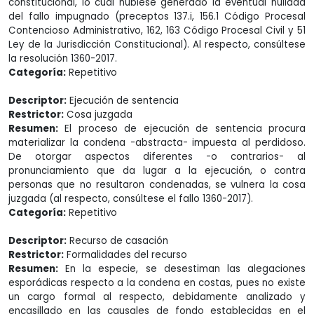
constitucional, lo cual hubiese generado la eventual nulidad
del fallo impugnado (preceptos 137.i, 156.1 Código Procesal
Contencioso Administrativo, 162, 163 Código Procesal Civil y 51
Ley de la Jurisdicción Constitucional). Al respecto, consúltese
la resolución 1360-2017.
Categoría:
Repetitivo
Descriptor:
Ejecución de sentencia
Restrictor:
Cosa juzgada
Resumen:
El proceso de ejecución de sentencia procura
materializar la condena -abstracta- impuesta al perdidoso.
De otorgar aspectos diferentes -o contrarios- al
pronunciamiento que da lugar a la ejecución, o contra
personas que no resultaron condenadas, se vulnera la cosa
juzgada (al respecto, consúltese el fallo 1360-2017).
Categoría:
Repetitivo
Descriptor:
Recurso de casación
Restrictor:
Formalidades del recurso
Resumen:
En la especie, se desestiman las alegaciones
esporádicas respecto a la condena en costas, pues no existe
un cargo formal al respecto, debidamente analizado y
encasillado en las causales de fondo establecidas en el