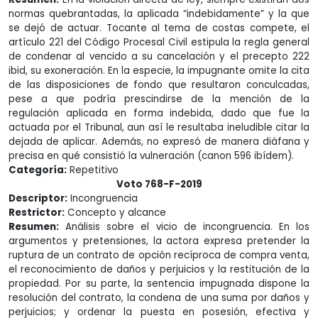
normas quebrantadas, la aplicada “indebidamente” y la que
se dejó de actuar. Tocante al tema de costas compete, el
artículo 221 del Código Procesal Civil estipula la regla general
de condenar al vencido a su cancelación y el precepto 222
ibid, su exoneración. En la especie, la impugnante omite la cita
de las disposiciones de fondo que resultaron conculcadas,
pese a que podría prescindirse de la mención de la
regulación aplicada en forma indebida, dado que fue la
actuada por el Tribunal, aun así le resultaba ineludible citar la
dejada de aplicar. Además, no expresó de manera diáfana y
precisa en qué consistió la vulneración (canon 596 ibídem).
Categoría:
Repetitivo
Voto 768-F-2019
Descriptor:
Incongruencia
Restrictor:
Concepto y alcance
Resumen:
Análisis sobre el vicio de incongruencia. En los
argumentos y pretensiones, la actora expresa pretender la
ruptura de un contrato de opción recíproca de compra venta,
el reconocimiento de daños y perjuicios y la restitución de la
propiedad. Por su parte, la sentencia impugnada dispone la
resolución del contrato, la condena de una suma por daños y
perjuicios; y ordenar la puesta en posesión, efectiva y