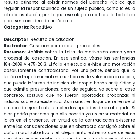
resulta atinente al existir normas del Derecho Público que
regulan la responsabilidad de un sujeto público, como lo es la
citada institución, por lo que ese alegato no tiene la fortaleza
para ser considerado autónomo.
Categoría:
Repetitivo
Descriptor:
Recurso de casación
Restrictor:
Casación por razones procesales
Resumen:
Análisis sobre la falta de motivación como yerro
procesal de casación. En ese sentido, véase las sentencias
184-2009 y 475-2013. El fallo en estudio exhibe una motivación
absolutamente contradictoria. Por una parte, señaló que la
lesión extrapatrimonial en cuestión es de valoración in re ipsa,
que puede inferirse de indicios, del propio hecho antijurídico y
que admite presunciones; pero de seguido, ya sobre el caso
concreto, sostuvo que no fueron aportadas probanzas ni
indicios sobre su existencia. Asimismo, en lugar de referirse al
amparado ejecutante, empleó los apellidos de su abogado. Si
bien podría pensarse que ello constituye un error material, no
lo es en el presente, en virtud de la contradicción existente
entre las consideraciones que en abstracto consignó sobre el
daño moral subjetivo y el alejamiento extremo que de esas
consideraciones exhibe de seguido en su aplicación al caso