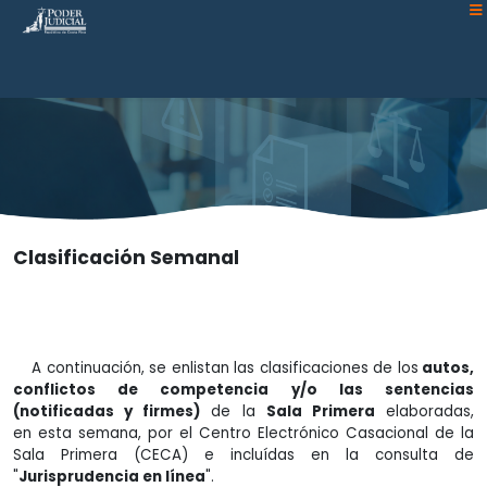
Atención:
Este
sitio
cuenta
con
un
sistema
de
accesibilidad.
Clasificación Semanal
A continuación, se enlistan las clasificaciones de los
autos,
conflictos de competencia y/o las sentencias
(notificadas y firmes)
de la
Sala Primera
elaboradas,
en esta semana, por el Centro Electrónico Casacional de la
Sala Primera (CECA) e incluídas en la consulta de
"
Jurisprudencia en línea
".