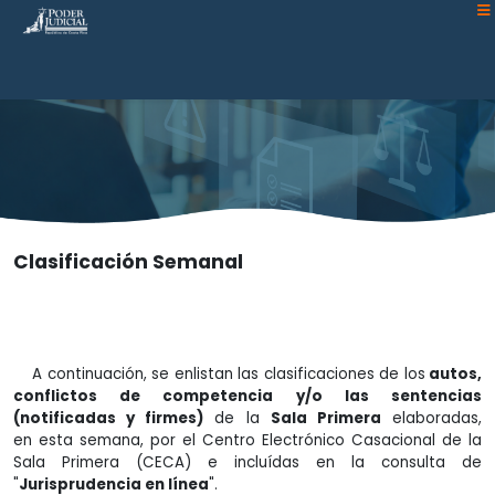
Atención:
Este
sitio
cuenta
con
un
sistema
de
accesibilidad.
Clasificación Semanal
A continuación, se enlistan las clasificaciones de los
autos,
conflictos de competencia y/o las sentencias
(notificadas y firmes)
de la
Sala Primera
elaboradas,
en esta semana, por el Centro Electrónico Casacional de la
Sala Primera (CECA) e incluídas en la consulta de
"
Jurisprudencia en línea
".