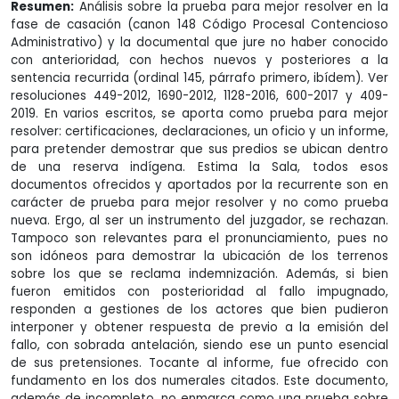
Resumen:
Análisis sobre la prueba para mejor resolver en la
fase de casación (canon 148 Código Procesal Contencioso
Administrativo) y la documental que jure no haber conocido
con anterioridad, con hechos nuevos y posteriores a la
sentencia recurrida (ordinal 145, párrafo primero, ibídem). Ver
resoluciones 449-2012, 1690-2012, 1128-2016, 600-2017 y 409-
2019. En varios escritos, se aporta como prueba para mejor
resolver: certificaciones, declaraciones, un oficio y un informe,
para pretender demostrar que sus predios se ubican dentro
de una reserva indígena. Estima la Sala, todos esos
documentos ofrecidos y aportados por la recurrente son en
carácter de prueba para mejor resolver y no como prueba
nueva. Ergo, al ser un instrumento del juzgador, se rechazan.
Tampoco son relevantes para el pronunciamiento, pues no
son idóneos para demostrar la ubicación de los terrenos
sobre los que se reclama indemnización. Además, si bien
fueron emitidos con posterioridad al fallo impugnado,
responden a gestiones de los actores que bien pudieron
interponer y obtener respuesta de previo a la emisión del
fallo, con sobrada antelación, siendo ese un punto esencial
de sus pretensiones. Tocante al informe, fue ofrecido con
fundamento en los dos numerales citados. Este documento,
además de incompleto, no enmarca como una prueba sobre