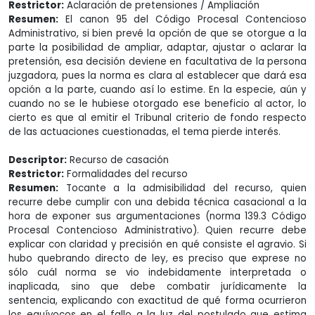
Restrictor:
Aclaración de pretensiones / Ampliación
Resumen:
El canon 95 del Código Procesal Contencioso
Administrativo, si bien prevé la opción de que se otorgue a la
parte la posibilidad de ampliar, adaptar, ajustar o aclarar la
pretensión, esa decisión deviene en facultativa de la persona
juzgadora, pues la norma es clara al establecer que dará esa
opción a la parte, cuando así lo estime. En la especie, aún y
cuando no se le hubiese otorgado ese beneficio al actor, lo
cierto es que al emitir el Tribunal criterio de fondo respecto
de las actuaciones cuestionadas, el tema pierde interés.
Descriptor:
Recurso de casación
Restrictor:
Formalidades del recurso
Resumen:
Tocante a la admisibilidad del recurso, quien
recurre debe cumplir con una debida técnica casacional a la
hora de exponer sus argumentaciones (norma 139.3 Código
Procesal Contencioso Administrativo). Quien recurre debe
explicar con claridad y precisión en qué consiste el agravio. Si
hubo quebrando directo de ley, es preciso que exprese no
sólo cuál norma se vio indebidamente interpretada o
inaplicada, sino que debe combatir jurídicamente la
sentencia, explicando con exactitud de qué forma ocurrieron
los equívocos en el fallo a la luz del postulado que estima