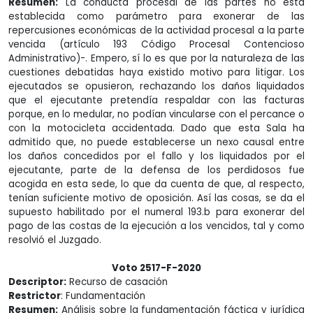
Resumen:
La conducta procesal de las partes no está
establecida como parámetro para exonerar de las
repercusiones económicas de la actividad procesal a la parte
vencida (artículo 193 Código Procesal Contencioso
Administrativo)-. Empero, sí lo es que por la naturaleza de las
cuestiones debatidas haya existido motivo para litigar. Los
ejecutados se opusieron, rechazando los daños liquidados
que el ejecutante pretendía respaldar con las facturas
porque, en lo medular, no podían vincularse con el percance o
con la motocicleta accidentada. Dado que esta Sala ha
admitido que, no puede establecerse un nexo causal entre
los daños concedidos por el fallo y los liquidados por el
ejecutante, parte de la defensa de los perdidosos fue
acogida en esta sede, lo que da cuenta de que, al respecto,
tenían suficiente motivo de oposición. Así las cosas, se da el
supuesto habilitado por el numeral 193.b para exonerar del
pago de las costas de la ejecución a los vencidos, tal y como
resolvió el Juzgado.
Voto 2517-F-2020
Descriptor:
Recurso de casación
Restrictor
: Fundamentación
Resumen:
Análisis sobre la fundamentación fáctica y jurídica