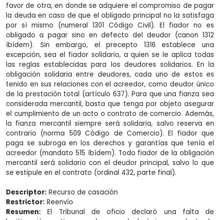
favor de otra, en donde se adquiere el compromiso de pagar
la deuda en caso de que el obligado principal no la satisfaga
por sí mismo (numeral 1301 Código Civil). El fiador no es
obligado a pagar sino en defecto del deudor (canon 1312
íbídem). Sin embargo, el precepto 1316 establece una
excepción, sea el fiador solidario, a quien se le aplica todas
las reglas establecidas para los deudores solidarios. En la
obligación solidaria entre deudores, cada uno de estos es
tenido en sus relaciones con el acreedor, como deudor único
de la prestación total (artículo 637). Para que una fianza sea
considerada mercantil, basta que tenga por objeto asegurar
el cumplimiento de un acto o contrato de comercio. Además,
la fianza mercantil siempre será solidaria, salvo reserva en
contrario (norma 509 Código de Comercio). El fiador que
paga se subroga en los derechos y garantías que tenía el
acreedor (mandato 515 íbídem). Todo fiador de la obligación
mercantil será solidario con el deudor principal, salvo lo que
se estipule en el contrato (ordinal 432, parte final).
Descriptor:
Recurso de casación
Restrictor:
Reenvío
Resumen:
El Tribunal de oficio declaró una falta de