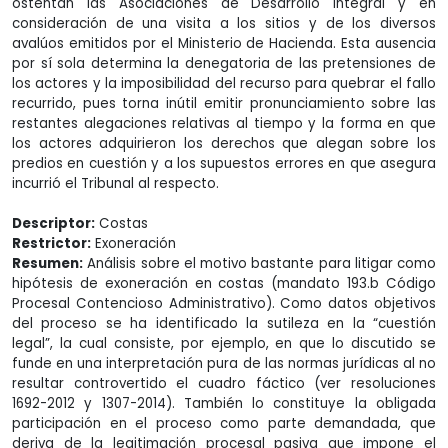
ostentan las Asociaciones de Desarrollo Integral y en
consideración de una visita a los sitios y de los diversos
avalúos emitidos por el Ministerio de Hacienda. Esta ausencia
por sí sola determina la denegatoria de las pretensiones de
los actores y la imposibilidad del recurso para quebrar el fallo
recurrido, pues torna inútil emitir pronunciamiento sobre las
restantes alegaciones relativas al tiempo y la forma en que
los actores adquirieron los derechos que alegan sobre los
predios en cuestión y a los supuestos errores en que asegura
incurrió el Tribunal al respecto.
Descriptor:
Costas
Restrictor:
Exoneración
Resumen:
Análisis sobre el motivo bastante para litigar como
hipótesis de exoneración en costas (mandato 193.b Código
Procesal Contencioso Administrativo). Como datos objetivos
del proceso se ha identificado la sutileza en la “cuestión
legal”, la cual consiste, por ejemplo, en que lo discutido se
funde en una interpretación pura de las normas jurídicas al no
resultar controvertido el cuadro fáctico (ver resoluciones
1692-2012 y 1307-2014). También lo constituye la obligada
participación en el proceso como parte demandada, que
deriva de la legitimación procesal pasiva que impone el