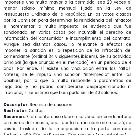
imponerle una multa mayor a la permitida, sea 20 veces el
menor salario mínimo mensual fijado en la Ley de
Presupuesto Ordinario de la República. En los votos citados
por la Comisión para determinar la reincidencia del infractor
e incrementar la multa impuesta, se evidencia que fue
sancionada en varios casos por incumplir el derecho de
información del consumidor e incumplimiento del contrato.
Aunque sea distintos casos, lo relevante a efectos de
imponer la sanción es la repetición de la infracción del
comerciante (ordinal 34 y siguientes ibídem), de su actividad
principal (la que anuncia en el mercado), en un período de 4
años. Por ende, sí existe una vinculación entre las faltas.
Nótese, se le impuso una sanción “intermedia” entre las
posibles, por lo que la multa responde a parámetros de
legalidad y no podría considerarse desproporcionada ni
irracional, si se estima que bien pudo ser de 40 salarios.
Descriptor:
Recurso de casación
Restrictor:
Costas
Resumen:
El presente caso debe resolverse sin condenatoria
en costas del recurso, pues por la forma cómo se resolvió, no
existió traslado de la impugnación a la parte contraria
(artículo 150.3 Código Procesal Contencioso Administrativo).