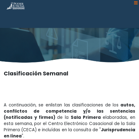
Atención:
Este
sitio
cuenta
con
un
sistema
de
accesibilidad.
Clasificación Semanal
A continuación, se enlistan las clasificaciones de los
autos,
conflictos de competencia y/o las sentencias
(notificadas y firmes)
de la
Sala Primera
elaboradas, en
esta semana, por el Centro Electrónico Casacional de la Sala
Primera (CECA) e incluídas en la consulta de "
Jurisprudencia
en línea
".