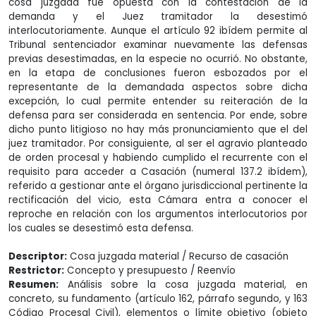
cosa juzgada fue opuesta con la contestación de la
demanda y el Juez tramitador la desestimó
interlocutoriamente. Aunque el artículo 92 ibídem permite al
Tribunal sentenciador examinar nuevamente las defensas
previas desestimadas, en la especie no ocurrió. No obstante,
en la etapa de conclusiones fueron esbozados por el
representante de la demandada aspectos sobre dicha
excepción, lo cual permite entender su reiteración de la
defensa para ser considerada en sentencia. Por ende, sobre
dicho punto litigioso no hay más pronunciamiento que el del
juez tramitador. Por consiguiente, al ser el agravio planteado
de orden procesal y habiendo cumplido el recurrente con el
requisito para acceder a Casación (numeral 137.2 ibídem),
referido a gestionar ante el órgano jurisdiccional pertinente la
rectificación del vicio, esta Cámara entra a conocer el
reproche en relación con los argumentos interlocutorios por
los cuales se desestimó esta defensa.
Descriptor:
Cosa juzgada material / Recurso de casación
Restrictor:
Concepto y presupuesto / Reenvío
Resumen:
Análisis sobre la cosa juzgada material, en
concreto, su fundamento (artículo 162, párrafo segundo, y 163
Código Procesal Civil), elementos o límite objetivo (objeto