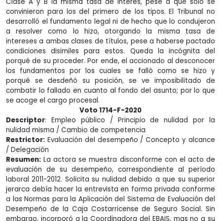
Clase A y B la misma tasa de interés, pese a que solo se
convinieron para los del primero de los tipos. El Tribunal no
desarrolló el fundamento legal ni de hecho que lo condujeron
a resolver como lo hizo, otorgando la misma tasa de
intereses a ambas clases de títulos, pese a haberse pactado
condiciones disimiles para estos. Queda la incógnita del
porqué de su proceder. Por ende, el accionado al desconocer
los fundamentos por los cuales se falló como se hizo y
porqué se desdeñó su posición, se ve imposibilitado de
combatir lo fallado en cuanto al fondo del asunto; por lo que
se acoge el cargo procesal.
Voto 1714-F-2020
Descriptor
: Empleo público / Principio de nulidad por la
nulidad misma / Cambio de competencia
Restrictor:
Evaluación del desempeño / Concepto y alcance
/ Delegación
Resumen:
La actora se muestra disconforme con el acto de
evaluación de su desempeño, correspondiente al período
laboral 2011-2012. Solicita su nulidad debido a que su superior
jerarca debía hacer la entrevista en forma privada conforme
a las Normas para la Aplicación del Sistema de Evaluación del
Desempeño de la Caja Costarricense de Seguro Social. Sin
embargo, incorporó a la Coordinadora del EBAIS, mas no a su