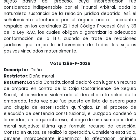
sujeto pasivo del proceso, cuya incorporación fue
considerada indispensable por el Tribunal Arbitral, dada la
naturaleza sustancial de la relación jurídica debatida. Así, el
señalamiento efectuado por el órgano arbitral encuentra
respaldo en los cardinales 22.1 del Código Procesal Civil y 39
de la Ley RAC, los cuales obligan a garantizar la adecuada
conformación de la litis, cuando se trate de relaciones
jurídicas que exijan la intervención de todos los sujetos
pasivos vinculados materialmente.
Voto 1265-F-2025
Descriptor:
Daño
Restrictor:
Daño moral
Resumen:
La Sala Constitucional declaró con lugar un recurso
de amparo en contra de la Caja Costarricense de Seguro
Social, al considerar violentado el derecho a la salud de la
amparada, toda vez que fue puesta en lista de espera para
una cirugía de esterilización quirúrgica. En el proceso de
ejecución de sentencia constitucional, el Juzgado condenó a
la entidad, en lo que interesa, al pago de una suma por daño
moral subjetivo; última que formuló recurso de casación.
Consta en autos, se realizó la operación. Considera esta Sala,
deviene improcedente indemnizar la afectación anímica