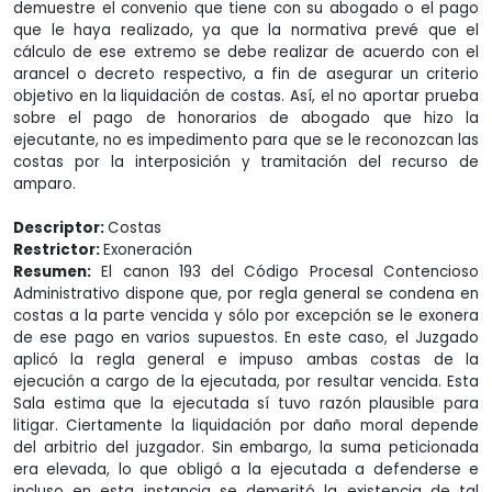
demuestre el convenio que tiene con su abogado o el pago
que le haya realizado, ya que la normativa prevé que el
cálculo de ese extremo se debe realizar de acuerdo con el
arancel o decreto respectivo, a fin de asegurar un criterio
objetivo en la liquidación de costas. Así, el no aportar prueba
sobre el pago de honorarios de abogado que hizo la
ejecutante, no es impedimento para que se le reconozcan las
costas por la interposición y tramitación del recurso de
amparo.
Descriptor:
Costas
Restrictor:
Exoneración
Resumen:
El canon 193 del Código Procesal Contencioso
Administrativo dispone que, por regla general se condena en
costas a la parte vencida y sólo por excepción se le exonera
de ese pago en varios supuestos. En este caso, el Juzgado
aplicó la regla general e impuso ambas costas de la
ejecución a cargo de la ejecutada, por resultar vencida. Esta
Sala estima que la ejecutada sí tuvo razón plausible para
litigar. Ciertamente la liquidación por daño moral depende
del arbitrio del juzgador. Sin embargo, la suma peticionada
era elevada, lo que obligó a la ejecutada a defenderse e
incluso en esta instancia se demeritó la existencia de tal