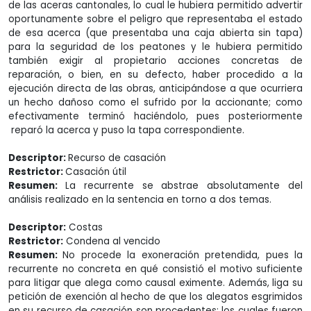
de las aceras cantonales, lo cual le hubiera permitido advertir
oportunamente sobre el peligro que representaba el estado
de esa acerca (que presentaba una caja abierta sin tapa)
para la seguridad de los peatones y le hubiera permitido
también exigir al propietario acciones concretas de
reparación, o bien, en su defecto, haber procedido a la
ejecución directa de las obras, anticipándose a que ocurriera
un hecho dañoso como el sufrido por la accionante; como
efectivamente terminó haciéndolo, pues posteriormente
reparó la acerca y puso la tapa correspondiente.
Descriptor:
Recurso de casación
Restrictor:
Casación útil
Resumen:
La recurrente se abstrae absolutamente del
análisis realizado en la sentencia en torno a dos temas.
Descriptor:
Costas
Restrictor:
Condena al vencido
Resumen:
No procede la exoneración pretendida, pues la
recurrente no concreta en qué consistió el motivo suficiente
para litigar que alega como causal eximente. Además, liga su
petición de exención al hecho de que los alegatos esgrimidos
en su recurso de casación son procedentes; los cuales fueron