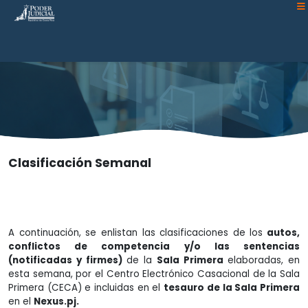
Atención:
Este
sitio
cuenta
con
un
sistema
de
accesibilidad.
Clasificación Semanal
A continuación, se enlistan las clasificaciones de los
autos,
conflictos de competencia y/o las sentencias
(notificadas y firmes)
de la
Sala Primera
elaboradas, en
esta semana, por el Centro Electrónico Casacional de la Sala
Primera (CECA) e incluidas en el
tesauro de la Sala Primera
en el
Nexus.pj.