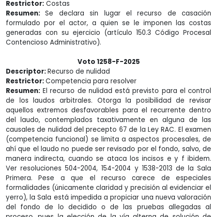
Restrictor:
Costas
Resumen:
Se declara sin lugar el recurso de casación
formulado por el actor, a quien se le imponen las costas
generadas con su ejercicio (artículo 150.3 Código Procesal
Contencioso Administrativo).
Voto 1258-F-2025
Descriptor:
Recurso de nulidad
Restrictor:
Competencia para resolver
Resumen:
El recurso de nulidad está previsto para el control
de los laudos arbitrales. Otorga la posibilidad de revisar
aquellos extremos desfavorables para el recurrente dentro
del laudo, contemplados taxativamente en alguna de las
causales de nulidad del precepto 67 de la Ley RAC. El examen
(competencia funcional) se limita a aspectos procesales, de
ahí que el laudo no puede ser revisado por el fondo, salvo, de
manera indirecta, cuando se ataca los incisos e y f ibidem.
Ver resoluciones 504-2004, 154-2004 y 1538-2013 de la Sala
Primera. Pese a que el recurso carece de especiales
formalidades (únicamente claridad y precisión al evidenciar el
yerro), la Sala está impedida a propiciar una nueva valoración
del fondo de lo decidido o de las pruebas allegadas al
proceso, pues la elección de la vía alterna de solución de