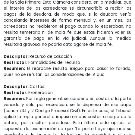
de la Sala Primera. Esta Cámara considera, en lo medular, que
el interés de las acreedoras se circunscribía a recibir los
pagos de la deudora, de modo que, si la deudora venía
cancelando intereses de forma mensual y, en un mes, las
acreedoras no recibieron el pago cuando lo esperaban, no
resulta temerario ni de mala fe que estas hicieran valer su
garantía de pago en la vía judicial. Aunque la medida
resultara gravosa, no podría catalogarse de mala fe.
Descriptor:
Recurso de casación
Restrictor:
Formalidades del recurso
Resumen:
El reproche resulta exiguo para casar lo fallado,
pues no se refutan las consideraciones del A quo.
Descriptor:
Costas
Restrictor:
Exoneración
Resumen:
Por regla general, se condena en costas a la parte
vencida y sólo por excepción, se le dispensa de ese pago
(canon 73.1 y 2 Código Procesal Civil). En este caso, el Tribunal
aplicó la regla general e impuso ambas costas a cargo de la
actora, por resultar perdidosa. Esta última pide aplicar el
supuesto de exoneración de que “La parte haya ajustado su
conducta a la buena fe, la lealtad, la probidad y al uso