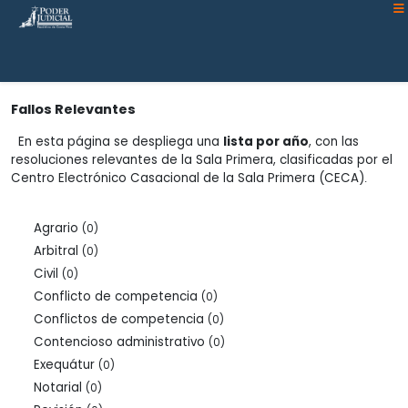
Atención:
Este
sitio
cuenta
con
Fallos Relevantes
un
sistema
En esta página se despliega una
lista por año
, con las
resoluciones relevantes de la Sala Primera, clasificadas por el
de
Centro Electrónico Casacional de la Sala Primera (CECA)
.
accesibilidad.
Agrario
(0)
Arbitral
(0)
Civil
(0)
Conflicto de competencia
(0)
Conflictos de competencia
(0)
Contencioso administrativo
(0)
Exequátur
(0)
Notarial
(0)