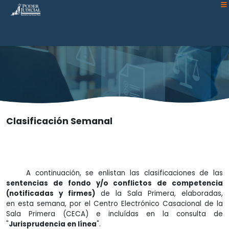
Atención:
Este
sitio
cuenta
con
un
sistema
de
accesibilidad.
Clasificación Semanal
A continuación, se enlistan las clasificaciones de las
sentencias de fondo y/o conflictos de competencia
(notificadas y firmes)
de la Sala Primera, elaboradas,
en esta semana, por el Centro Electrónico Casacional de la
Sala Primera (CECA) e incluídas en la consulta de
"
Jurisprudencia en línea
".