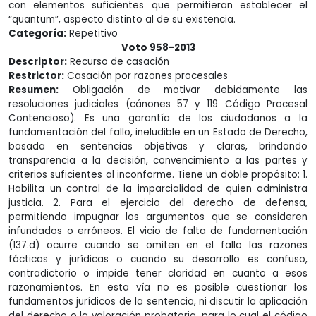
con elementos suficientes que permitieran establecer el
“quantum”, aspecto distinto al de su existencia.
Categoría:
Repetitivo
Voto 958-2013
Descriptor:
Recurso de casación
Restrictor:
Casación por razones procesales
Resumen:
Obligación de motivar debidamente las
resoluciones judiciales (cánones 57 y 119 Código Procesal
Contencioso). Es una garantía de los ciudadanos a la
fundamentación del fallo, ineludible en un Estado de Derecho,
basada en sentencias objetivas y claras, brindando
transparencia a la decisión, convencimiento a las partes y
criterios suficientes al inconforme. Tiene un doble propósito: 1.
Habilita un control de la imparcialidad de quien administra
justicia. 2. Para el ejercicio del derecho de defensa,
permitiendo impugnar los argumentos que se consideren
infundados o erróneos. El vicio de falta de fundamentación
(137.d) ocurre cuando se omiten en el fallo las razones
fácticas y jurídicas o cuando su desarrollo es confuso,
contradictorio o impide tener claridad en cuanto a esos
razonamientos. En esta vía no es posible cuestionar los
fundamentos jurídicos de la sentencia, ni discutir la aplicación
del derecho o la valoración probatoria, para lo cual el código