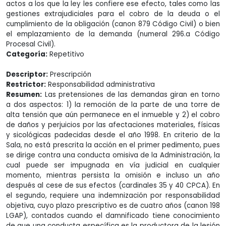
actos a los que la ley les confiere ese efecto, tales como las
gestiones extrajudiciales para el cobro de la deuda o el
cumplimiento de la obligación (canon 879 Código Civil) o bien
el emplazamiento de la demanda (numeral 296.a Código
Procesal Civil).
Categoría:
Repetitivo
Descriptor:
Prescripción
Restrictor:
Responsabilidad administrativa
Resumen:
Las pretensiones de las demandas giran en torno
a dos aspectos: 1) la remoción de la parte de una torre de
alta tensión que aún permanece en el inmueble y 2) el cobro
de daños y perjuicios por las afectaciones materiales, físicas
y sicológicas padecidas desde el año 1998. En criterio de la
Sala, no está prescrita la acción en el primer pedimento, pues
se dirige contra una conducta omisiva de la Administración, la
cual puede ser impugnada en vía judicial en cualquier
momento, mientras persista la omisión e incluso un año
después al cese de sus efectos (cardinales 35 y 40 CPCA). En
el segundo, requiere una indemnización por responsabilidad
objetiva, cuyo plazo prescriptivo es de cuatro años (canon 198
LGAP), contados cuando el damnificado tiene conocimiento
de que una conducta específica es la productora de la lesión