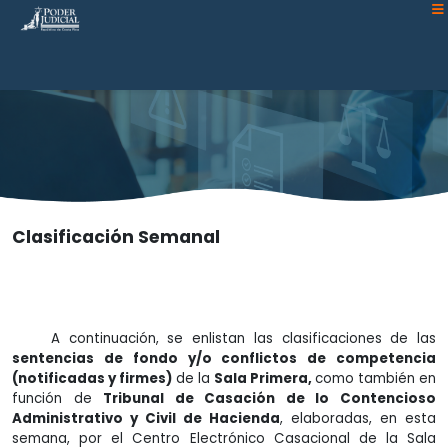
Atención:
Este
sitio
cuenta
con
un
sistema
de
accesibilidad.
Clasificación Semanal
A continuación, se enlistan las clasificaciones de las
sentencias de fondo y/o conflictos de competencia
(notificadas y firmes)
de la
Sala Primera,
como también en
función de
Tribunal de Casación de lo Contencioso
Administrativo y Civil de Hacienda
, elaboradas, en esta
semana, por el Centro Electrónico Casacional de la Sala