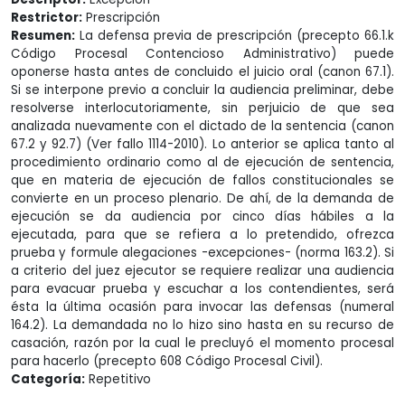
Restrictor:
Prescripción
Resumen:
La defensa previa de prescripción (precepto 66.1.k
Código Procesal Contencioso Administrativo) puede
oponerse hasta antes de concluido el juicio oral (canon 67.1).
Si se interpone previo a concluir la audiencia preliminar, debe
resolverse interlocutoriamente, sin perjuicio de que sea
analizada nuevamente con el dictado de la sentencia (canon
67.2 y 92.7) (Ver fallo 1114-2010). Lo anterior se aplica tanto al
procedimiento ordinario como al de ejecución de sentencia,
que en materia de ejecución de fallos constitucionales se
convierte en un proceso plenario. De ahí, de la demanda de
ejecución se da audiencia por cinco días hábiles a la
ejecutada, para que se refiera a lo pretendido, ofrezca
prueba y formule alegaciones -excepciones- (norma 163.2). Si
a criterio del juez ejecutor se requiere realizar una audiencia
para evacuar prueba y escuchar a los contendientes, será
ésta la última ocasión para invocar las defensas (numeral
164.2). La demandada no lo hizo sino hasta en su recurso de
casación, razón por la cual le precluyó el momento procesal
para hacerlo (precepto 608 Código Procesal Civil).
Categoría:
Repetitivo