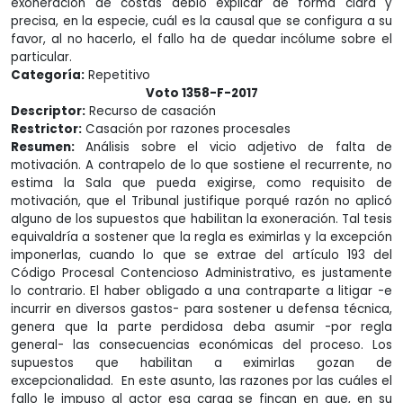
exoneración de costas debió explicar de forma clara y
precisa, en la especie, cuál es la causal que se configura a su
favor, al no hacerlo, el fallo ha de quedar incólume sobre el
particular.
Categoría:
Repetitivo
Voto 1358-F-2017
Descriptor:
Recurso de casación
Restrictor:
Casación por razones procesales
Resumen:
Análisis sobre el vicio adjetivo de falta de
motivación. A contrapelo de lo que sostiene el recurrente, no
estima la Sala que pueda exigirse, como requisito de
motivación, que el Tribunal justifique porqué razón no aplicó
alguno de los supuestos que habilitan la exoneración. Tal tesis
equivaldría a sostener que la regla es eximirlas y la excepción
imponerlas, cuando lo que se extrae del artículo 193 del
Código Procesal Contencioso Administrativo, es justamente
lo contrario. El haber obligado a una contraparte a litigar -e
incurrir en diversos gastos- para sostener u defensa técnica,
genera que la parte perdidosa deba asumir -por regla
general- las consecuencias económicas del proceso. Los
supuestos que habilitan a eximirlas gozan de
excepcionalidad. En este asunto, las razones por las cuáles el
fallo le impuso al actor esa carga se fincan en que, en su