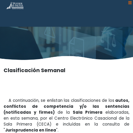
Atención:
Este
sitio
cuenta
con
un
sistema
de
accesibilidad.
Clasificación Semanal
A continuación, se enlistan las clasificaciones de los
autos,
conflictos de competencia y/o las sentencias
(notificadas y firmes)
de la
Sala Primera
elaboradas,
en esta semana, por el Centro Electrónico Casacional de la
Sala Primera (CECA) e incluídas en la consulta de
"
Jurisprudencia en línea
".