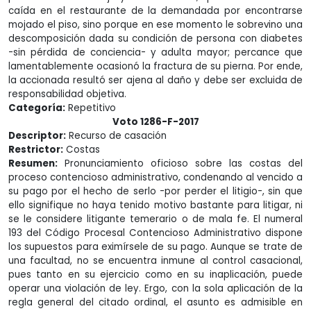
caída en el restaurante de la demandada por encontrarse
mojado el piso, sino porque en ese momento le sobrevino una
descomposición dada su condición de persona con diabetes
-sin pérdida de conciencia- y adulta mayor; percance que
lamentablemente ocasionó la fractura de su pierna. Por ende,
la accionada resultó ser ajena al daño y debe ser excluida de
responsabilidad objetiva.
Categoría:
Repetitivo
Voto 1286-F-2017
Descriptor:
Recurso de casación
Restrictor:
Costas
Resumen:
Pronunciamiento oficioso sobre las costas del
proceso contencioso administrativo, condenando al vencido a
su pago por el hecho de serlo -por perder el litigio-, sin que
ello signifique no haya tenido motivo bastante para litigar, ni
se le considere litigante temerario o de mala fe. El numeral
193 del Código Procesal Contencioso Administrativo dispone
los supuestos para eximírsele de su pago. Aunque se trate de
una facultad, no se encuentra inmune al control casacional,
pues tanto en su ejercicio como en su inaplicación, puede
operar una violación de ley. Ergo, con la sola aplicación de la
regla general del citado ordinal, el asunto es admisible en