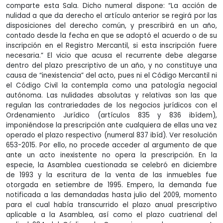
comparte esta Sala. Dicho numeral dispone: “La acción de
nulidad a que da derecho el artículo anterior se regirá por las
disposiciones del derecho común, y prescribirá en un año,
contado desde la fecha en que se adoptó el acuerdo o de su
inscripción en el Registro Mercantil, si esta inscripción fuere
necesaria.” El vicio que acusa el recurrente debe alegarse
dentro del plazo prescriptivo de un año, y no constituye una
causa de “inexistencia” del acto, pues ni el Código Mercantil ni
el Código Civil la contempla como una patología negocial
autónoma. Las nulidades absolutas y relativas son las que
regulan las contrariedades de los negocios jurídicos con el
Ordenamiento Jurídico (artículos 835 y 836 ibídem),
imponiéndose la prescripción ante cualquiera de ellas una vez
operado el plazo respectivo (numeral 837 ibíd). Ver resolución
653-2015. Por ello, no procede acceder al argumento de que
ante un acto inexistente no opera la prescripción. En la
especie, la Asamblea cuestionada se celebró en diciembre
de 1993 y la escritura de la venta de las inmuebles fue
otorgada en setiembre de 1995. Empero, la demanda fue
notificada a las demandadas hasta julio del 2009, momento
para el cual había transcurrido el plazo anual prescriptivo
aplicable a la Asamblea, así como el plazo cuatrienal del