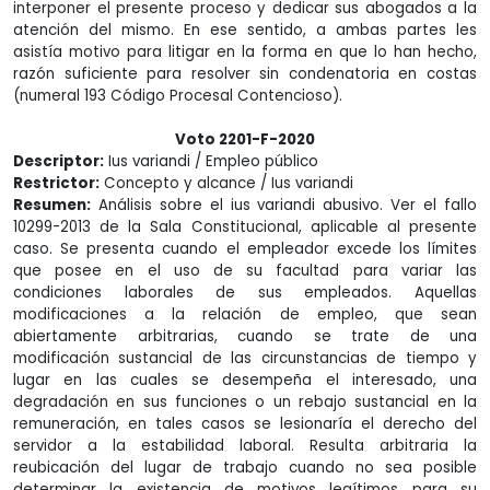
interponer el presente proceso y dedicar sus abogados a la
atención del mismo. En ese sentido, a ambas partes les
asistía motivo para litigar en la forma en que lo han hecho,
razón suficiente para resolver sin condenatoria en costas
(numeral 193 Código Procesal Contencioso).
Voto 2201-F-2020
Descriptor:
Ius variandi / Empleo público
Restrictor:
Concepto y alcance / Ius variandi
Resumen:
Análisis sobre el ius variandi abusivo. Ver el fallo
10299-2013 de la Sala Constitucional, aplicable al presente
caso. Se presenta cuando el empleador excede los límites
que posee en el uso de su facultad para variar las
condiciones laborales de sus empleados. Aquellas
modificaciones a la relación de empleo, que sean
abiertamente arbitrarias, cuando se trate de una
modificación sustancial de las circunstancias de tiempo y
lugar en las cuales se desempeña el interesado, una
degradación en sus funciones o un rebajo sustancial en la
remuneración, en tales casos se lesionaría el derecho del
servidor a la estabilidad laboral. Resulta arbitraria la
reubicación del lugar de trabajo cuando no sea posible
determinar la existencia de motivos legítimos para su