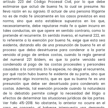
artículo 223 del Código Procesal Civil, por lo que debe
estimarse que actuó de buena fe, la cual se presume. No
lleva razón en su agravio. El actuar de una persona litigante
no es de mala fe únicamente en los casos previstos en esa
norma, sino que esta establece supuestos en los que,
necesariamente, debe reputarse mala fe a quien incurra en
tales conductas, sin que opere en sentido contrario, como lo
pretende el recurrente. En sentido inverso, el numeral 222, en
lo referente a la exención por buena fe, exige que esta sea
evidente, distando ello de una presunción de buena fe en el
proceso que deba desvirtuarse para condenar a la parte
vencida al pago de ambas costas, cuando la regla general
del numeral 221 ibídem, es que la parte vencida será
condenada al pago de las costas procesales y personales
causadas a la contraria. En la especie, no alega el recurrente,
por qué razón hubo buena fe evidente de su parte, sino que
argumenta algo incorrecto, que es que su buena fe es una
presunción que debe ser desvirtuada para condenarlo en
costas. Además, tal exención procede cuando la naturaleza
de lo debatido permite colegir la necesidad del litigio a
efectos de determinar las situaciones jurídicas de las partes.
Ver fallo 415-2018. No obstante, lo anterior no ocurre en el
caso en concreto, al haberse interpuesto una demanda,