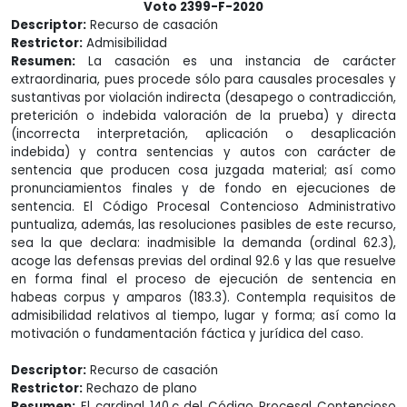
Voto 2399-F-2020
Descriptor:
Recurso de casación
Restrictor:
Admisibilidad
Resumen:
La casación es una instancia de carácter
extraordinaria, pues procede sólo para causales procesales y
sustantivas por violación indirecta (desapego o contradicción,
preterición o indebida valoración de la prueba) y directa
(incorrecta interpretación, aplicación o desaplicación
indebida) y contra sentencias y autos con carácter de
sentencia que producen cosa juzgada material; así como
pronunciamientos finales y de fondo en ejecuciones de
sentencia. El Código Procesal Contencioso Administrativo
puntualiza, además, las resoluciones pasibles de este recurso,
sea la que declara: inadmisible la demanda (ordinal 62.3),
acoge las defensas previas del ordinal 92.6 y las que resuelve
en forma final el proceso de ejecución de sentencia en
habeas corpus y amparos (183.3). Contempla requisitos de
admisibilidad relativos al tiempo, lugar y forma; así como la
motivación o fundamentación fáctica y jurídica del caso.
Descriptor:
Recurso de casación
Restrictor:
Rechazo de plano
Resumen:
El cardinal 140.c del Código Procesal Contencioso