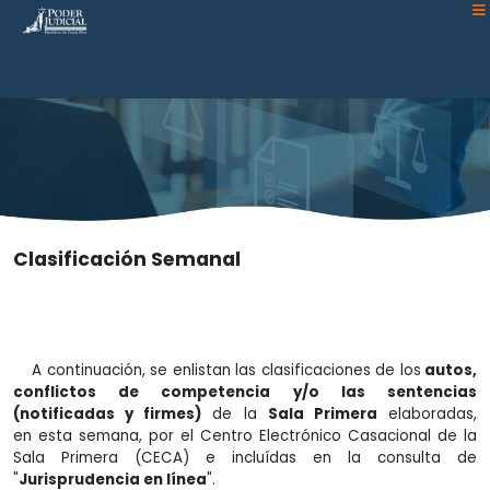
Atención:
Este
sitio
cuenta
con
un
sistema
de
accesibilidad.
Clasificación Semanal
A continuación, se enlistan las clasificaciones de los
autos,
conflictos de competencia y/o las sentencias
(notificadas y firmes)
de la
Sala Primera
elaboradas,
en esta semana, por el Centro Electrónico Casacional de la
Sala Primera (CECA) e incluídas en la consulta de
"
Jurisprudencia en línea
".