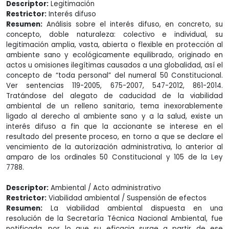
Descriptor:
Legitimación
Restrictor:
Interés difuso
Resumen:
Análisis sobre el interés difuso, en concreto, su
concepto, doble naturaleza: colectivo e individual, su
legitimación amplia, vasta, abierta o flexible en protección al
ambiente sano y ecológicamente equilibrado, originado en
actos u omisiones ilegítimas causados a una globalidad, así el
concepto de “toda personal” del numeral 50 Constitucional.
Ver sentencias 119-2005, 675-2007, 547-2012, 861-2014.
Tratándose del alegato de caducidad de la viabilidad
ambiental de un relleno sanitario, tema inexorablemente
ligado al derecho al ambiente sano y a la salud, existe un
interés difuso a fin que la accionante se interese en el
resultado del presente proceso, en torno a que se declare el
vencimiento de la autorización administrativa, lo anterior al
amparo de los ordinales 50 Constitucional y 105 de la Ley
7788.
Descriptor:
Ambiental / Acto administrativo
Restrictor:
Viabilidad ambiental / Suspensión de efectos
Resumen:
La viabilidad ambiental dispuesta en una
resolución de la Secretaría Técnica Nacional Ambiental, fue
notificada, por lo que su eficacia surge a partir de ese