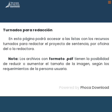
Atención:
Este
sitio
cuenta
con
Turnados para redacción
un
sistema
En esta página podrá accesar a las listas con los recursos
turnados para redactar el proyecto de sentencia, por oficina
de
del o la redactora.
accesibilidad.
Nota:
Los archivos con
formato .pdf
tienen la posibilidad
de reducir o aumentar el tamaño de la imagen, según los
requerimientos de la persona usuaria.
Powered by
Phoca Download